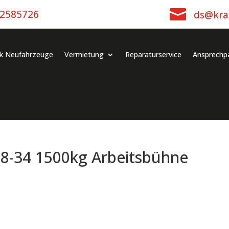

-2585726
ds@kra
k Neufahrzeuge
Vermietung
Reparaturservice
Ansprechp
8-34 1500kg Arbeitsbühne