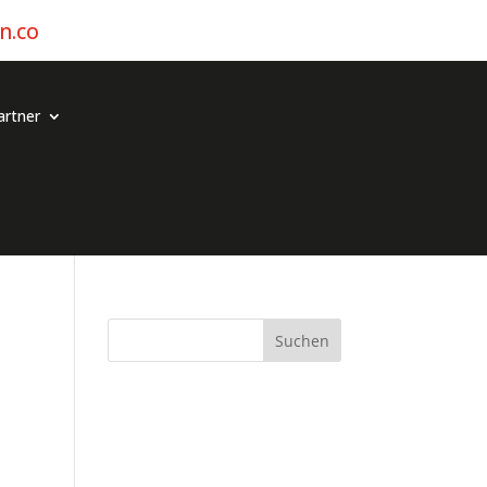
n.co
artner