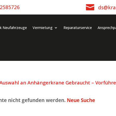

-2585726
ds@kra
k Neufahrzeuge
Vermietung
Reparaturservice
Ansprechp
 Auswahl an Anhängerkrane Gebraucht – Vorführer
nte nicht gefunden werden.
Neue Suche