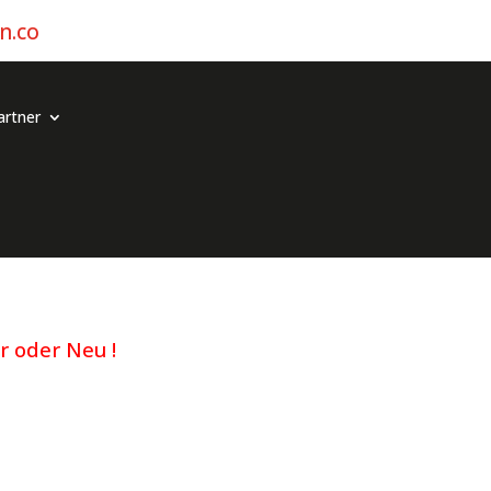
n.co
artner
 oder Neu !