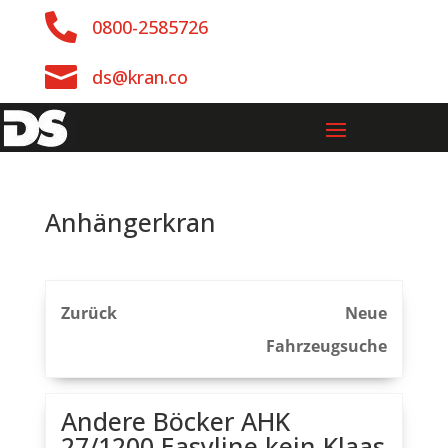

0800-2585726

ds@kran.co
Anhängerkran
Zurück
Neue
Fahrzeugsuche
Andere Böcker AHK
27/1200 Easyline kein Klaas